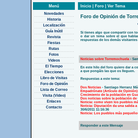
Menú
Inicio | Foro | Ver Tema
Novedades
Foro de Opinión de Tor
Historia
Localización
Guía Inútil
Si tienes algo que compartir con t
o dar un tema sobre el que hablar
Revista
respuestas de los demás visitantes
Fiestas
Rutas
Fotos
Noticias sobre Torremochuela
- San
Videos
El Tiempo
En este hilo del foro quiero dar a
a que pongáis las que os lleguen.
Elecciones
Libro de Visitas
Respuestas a este tema:
Foro de Opinión
Dos Noticias
- Santiago Herranz Már
Lista de Correo
Empadrónate (Artículo de Opinión).
Crecimiento de la población en Gua
Visita (Video)
Dos noticias sobre la población de
Enlaces
Noticia: como viven los pueblos m
Noticia: Diputación da una salida 
Contacto
30/6/2011 11:16:36
Noticia: Los pueblos más pequeños 
Responder a este Mensaje